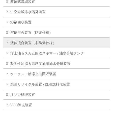
蒸留式濃縮装置
中空糸膜排水蒸発装置
溶剤回収装置
溶剤混合装置（防爆仕様）
液体混合装置（非防爆仕様）
浮上油＆スカム回収スキマー / 油水分離タンク
凝固性油脂＆高粘度油用油水分離装置
クーラント槽浮上油回収装置
廃油リサイクル装置 / 廃油燃料化装置
オゾン処理装置
VOC除去装置