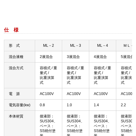
仕 様
形 式
ML－2
ML－3
ML－4
ＭＬ－
混合液種
2液混合
3液混合
4液混合
5液混合
混合方式
容積式 / 重
容積式 / 重
容積式 / 重
容積式 / 
量式 /
量式 /
量式 /
量式 /
比重演算
比重演算
比重演算
比重演算
式
式
式
式
電 源
AC100V
AC100V
AC100V
AC100V
電気容量(kw)
0.8
1.0
1.4
2.2
本体材質
接液部：
接液部：
接液部：
接液部：
SUS304、
SUS304、
SUS304、
SUS30
ベース：
ベース：
ベース：
ベース：
SS焼付塗
SS焼付塗
SS焼付塗
SS焼付
装
装
装
装