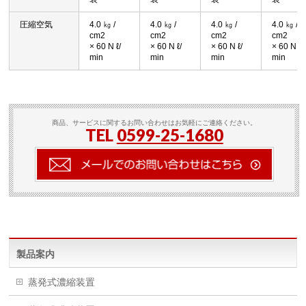
圧縮空気
4.0 ㎏ /
4.0 ㎏ /
4.0 ㎏ /
4.0 ㎏ /
cm2
cm2
cm2
cm2
× 60 N ℓ/
× 60 N ℓ/
× 60 N ℓ/
× 60 N ℓ/
min
min
min
min
商品、サービスに関するお問い合わせはお気軽にご連絡ください。
TEL
0599-25-1680
製品案内
蒸発式濃縮装置