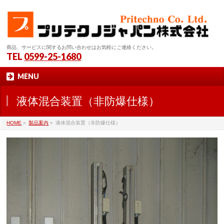
商品、サービスに関するお問い合わせはお気軽にご連絡ください。
TEL
0599-25-1680
MENU
液体混合装置（非防爆仕様）
HOME
»
製品案内
»
液体混合装置（非防爆仕様）